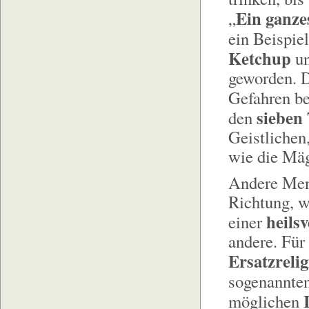
Ein ganze
„
ein Beispie
Ketchup
un
geworden. D
Gefahren b
sieben
den
Geistlichen
wie die Mä
Andere Mens
Richtung, w
heils
einer
andere. Für
Ersatzreli
sogenannten
möglichen