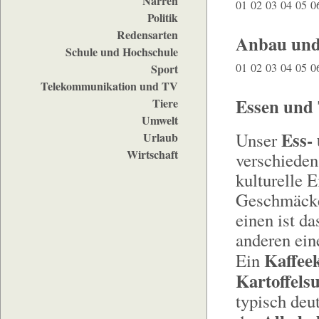
Narren
01
02
03
04
05
0
Politik
Redensarten
Anbau und
Schule und Hochschule
01
02
03
04
05
0
Sport
Telekommunikation und TV
Essen und 
Tiere
Umwelt
Ess-
Unser
Urlaub
Wirtschaft
verschieden
kulturelle 
Geschmäcker
einen ist d
anderen ein
Kaffee
Ein
Kartoffels
typisch deu