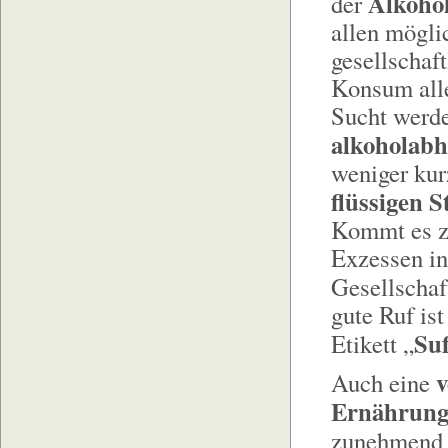
Alkoho
der
allen mögli
gesellschaft
Konsum alle
Sucht werde
alkoholabh
weniger kur
flüssigen S
Kommt es zu
Exzessen in 
Gesellschaf
gute Ruf is
Su
Etikett „
v
Auch eine
Ernährung
zunehmend 