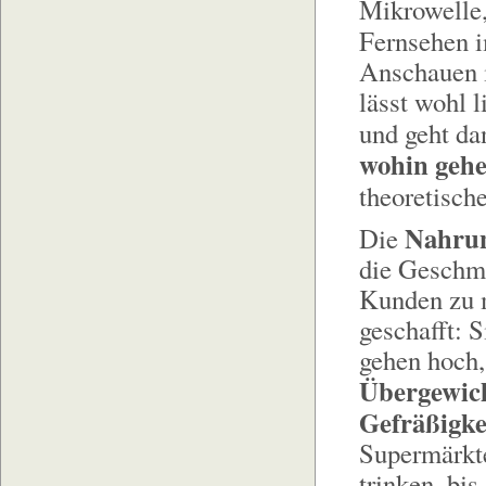
Mikrowelle,
Fernsehen 
Anschauen i
lässt wohl l
und geht da
wohin gehe
theoretisch
Nahrun
Die
die Geschma
Kunden zu m
geschafft: 
gehen hoch, 
Übergewic
Gefräßigke
Supermärkte
trinken, bis