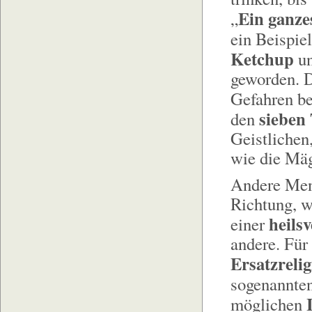
Ein ganze
„
ein Beispie
Ketchup
un
geworden. D
Gefahren b
sieben
den
Geistlichen
wie die Mä
Andere Mens
Richtung, w
heils
einer
andere. Für
Ersatzreli
sogenannten
möglichen