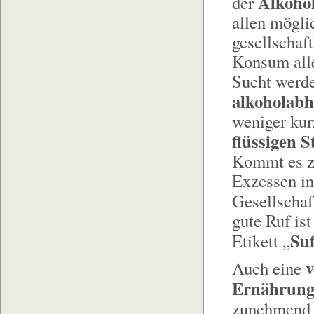
Alkoho
der
allen mögli
gesellschaft
Konsum alle
Sucht werde
alkoholabh
weniger kur
flüssigen S
Kommt es zu
Exzessen in 
Gesellschaf
gute Ruf is
Su
Etikett „
v
Auch eine
Ernährung
zunehmend 