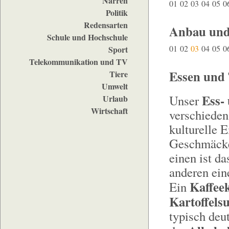
Narren
01
02
03
04
05
0
Politik
Redensarten
Anbau und
Schule und Hochschule
01
02
03
04
05
0
Sport
Telekommunikation und TV
Essen und 
Tiere
Umwelt
Ess-
Unser
Urlaub
Wirtschaft
verschieden
kulturelle 
Geschmäcker
einen ist d
anderen ein
Kaffee
Ein
Kartoffels
typisch deu