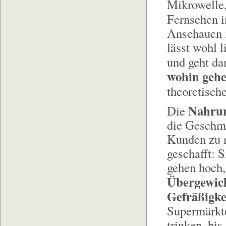
Mikrowelle,
Fernsehen 
Anschauen i
lässt wohl l
und geht da
wohin gehe
theoretisch
Nahrun
Die
die Geschma
Kunden zu m
geschafft: 
gehen hoch, 
Übergewic
Gefräßigke
Supermärkte
trinken, bis