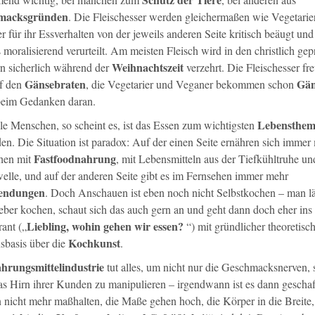
macksgründen
. Die Fleischesser werden gleichermaßen wie Vegetarie
 für ihr Essverhalten von der jeweils anderen Seite kritisch beäugt und
 moralisierend verurteilt. Am meisten Fleisch wird in den christlich gep
Weihnachtszeit
n sicherlich während der
verzehrt. Die Fleischesser fr
Gänsebraten
Gän
uf den
, die Vegetarier und Veganer bekommen schon
 beim Gedanken daran.
Lebensthe
le Menschen, so scheint es, ist das Essen zum wichtigsten
en. Die Situation ist paradox: Auf der einen Seite ernähren sich immer
Fastfoodnahrung
hen mit
, mit Lebensmitteln aus der Tiefkühltruhe un
elle, und auf der anderen Seite gibt es im Fernsehen immer mehr
endungen
. Doch Anschauen ist eben noch nicht Selbstkochen – man lä
ieber kochen, schaut sich das auch gern an und geht dann doch eher ins
Liebling, wohin gehen wir essen?
ant („
“) mit gründlicher theoretisc
Kochkunst
sbasis über die
.
hrungsmittelindustrie
tut alles, um nicht nur die Geschmacksnerven,
as Hirn ihrer Kunden zu manipulieren – irgendwann ist es dann geschaff
 nicht mehr maßhalten, die Maße gehen hoch, die Körper in die Breite,