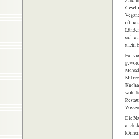
Gesch
Veganer
oftmals
Länder
sich a
allein
Für vie
geword
Mensc
Mikrow
Kochs
wohl l
Restaur
Wissen
Na
Die
auch d
können