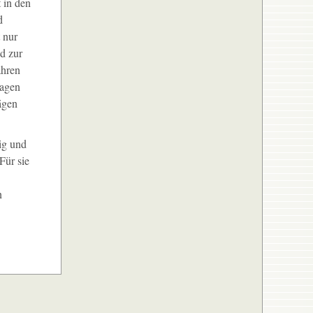
 in den
d
 nur
nd zur
ahren
sagen
ägen
ig und
Für sie
n