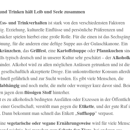
und Trinken hält Leib und Seele zusammen
Ess- und Trinkverhalten
ist stark von den verschiedensten Faktoren
ig. Erziehung, kulturelle Einflüsse und persönliche Präferenzen und
äcker spielen hierbei eine große Rolle. Für die einen ist das Sechsgä
önung, für die anderen eine deftige Suppe aus der Gulaschkanone. Ein
ekränzchen
Grillfest
Kartoffelsuppe
Pfannkuchen
, das
, eine
oder
sin
Alkohol
lls typisch deutsch und in unserer Kultur sehr geschätzt – der
minder. Alkohol wird zu allen möglichen Anlässen getrunken und ist die
 gesellschaftlich akzeptierte Droge. Ein unkontrollierter Konsum allerd
chnell gefährlich und zur Sucht werden. Es gibt viele Menschen, die
labhängig
und noch mehr, die mehr oder weniger kurz davor sind. Bei
flüssigen Stoff
en jagen dem
hinterher.
es zu alkoholisch bedingten Ausfällen oder Exzessen in der Öffentlich
Etikette
 einer Gesellschaft, verstößt man gegen die
, und der gute Ruf i
Suffkopp
l. Dann bekommt man schnell das Etikett „
” verpasst.
vegetarische oder vegane Ernährungsweise
eine
wird für viele Mens
Schutz der Tiere
end wichtig, bei manchen zum
, bei anderen aus