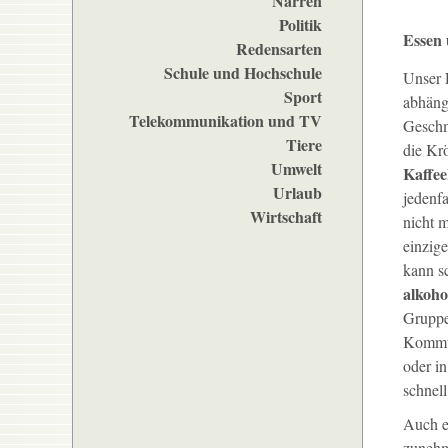
Narren
Politik
Essen 
Redensarten
Schule und Hochschule
Unser
Sport
abhäng
Telekommunikation und TV
Geschm
Tiere
die Kr
Umwelt
Kaffe
Urlaub
jedenfa
Wirtschaft
nicht 
einzige
kann s
alkoho
Grupp
Kommt 
oder in
schnel
Auch 
zunehm