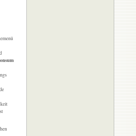
ngemenü
d
konsum
ings
de
keit
st
chen