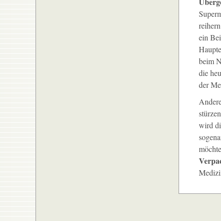
Überg
Supermä
reihern
ein Bei
Haupte
beim N
die he
der Me
Andere
stürzen
wird d
sogena
möchte
Verpa
Medizi