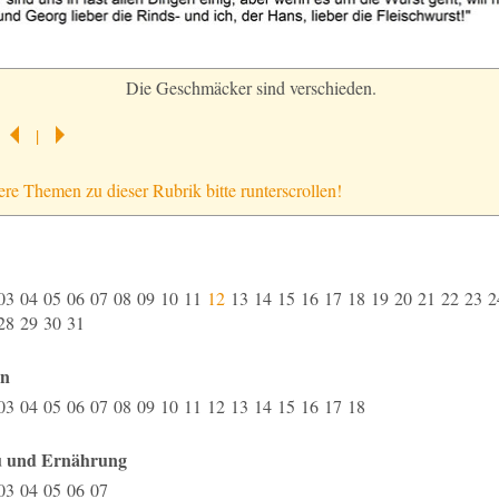
Die Geschmäcker sind verschieden.
|
ere Themen zu dieser Rubrik bitte runterscrollen!
03
04
05
06
07
08
09
10
11
12
13
14
15
16
17
18
19
20
21
22
23
28
29
30
31
en
03
04
05
06
07
08
09
10
11
12
13
14
15
16
17
18
 und Ernährung
03
04
05
06
07