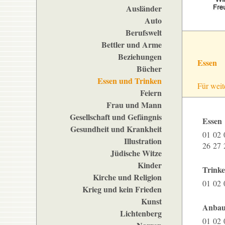
Ausländer
Auto
Berufswelt
Bettler und Arme
Beziehungen
Essen
Bücher
Essen und Trinken
Für weit
Feiern
Frau und Mann
Gesellschaft und Gefängnis
Essen
Gesundheit und Krankheit
01
02
Illustration
26
27
Jüdische Witze
Kinder
Trink
Kirche und Religion
01
02
Krieg und kein Frieden
Kunst
Anbau
Lichtenberg
01
02