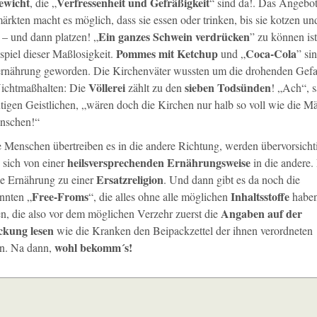
ewicht
Verfressenheit und Gefräßigkeit
, die „
“ sind da!. Das Angebot
rkten macht es möglich, dass sie essen oder trinken, bis sie kotzen un
Ein ganzes Schwein verdrücken
 – und dann platzen! „
” zu können ist
Pommes mit Ketchup
Coca-Cola
spiel dieser Maßlosigkeit.
und „
” si
rnährung geworden. Die Kirchenväter wussten um die drohenden Gef
Völlerei
sieben Todsünden
ichtmaßhalten: Die
zählt zu den
! „Ach“, 
utigen Geistlichen, „wären doch die Kirchen nur halb so voll wie die M
nschen!“
 Menschen übertreiben es in die andere Richtung, werden übervorsicht
heilsversprechenden Ernährungsweise
 sich von einer
in die andere. 
Ersatzreligion
ie Ernährung zu einer
. Und dann gibt es da noch die
Free-Froms
Inhaltsstoffe
nnten „
“, die alles ohne alle möglichen
habe
Angaben auf der
n, die also vor dem möglichen Verzehr zuerst die
ckung lesen
wie die Kranken den Beipackzettel der ihnen verordneten
wohl bekomm´s!
n. Na dann,