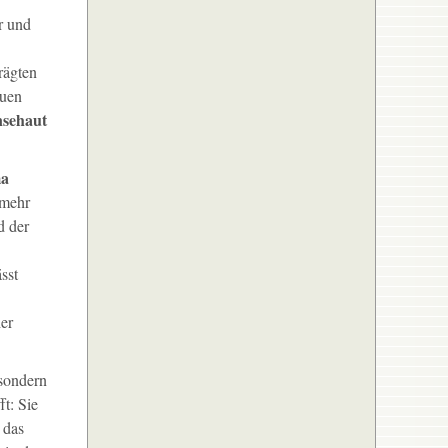
r und
rägten
euen
sehaut
ma
 mehr
d der
sst
her
 sondern
t: Sie
 das