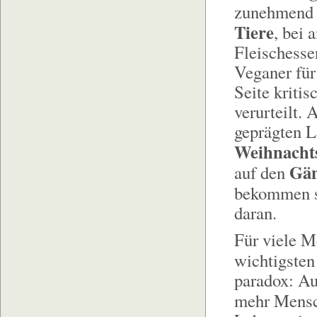
zunehmend 
Tiere
, bei 
Fleischesse
Veganer für
Seite kriti
verurteilt. 
geprägten L
Weihnachts
Gän
auf den
bekommen 
daran.
Für viele M
wichtigste
paradox: Au
mehr Mens