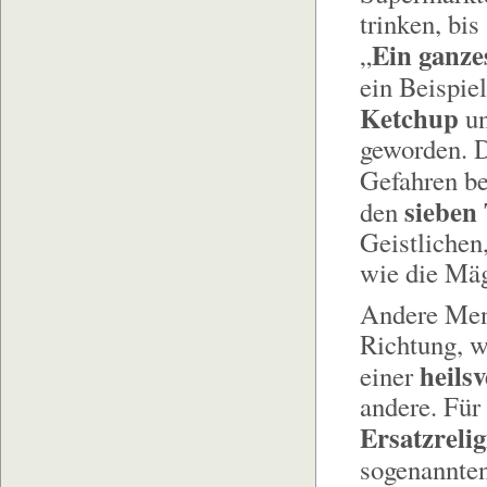
trinken, bis
Ein ganze
„
ein Beispie
Ketchup
un
geworden. D
Gefahren b
sieben
den
Geistlichen
wie die Mä
Andere Mens
Richtung, w
heils
einer
andere. Für
Ersatzreli
sogenannten