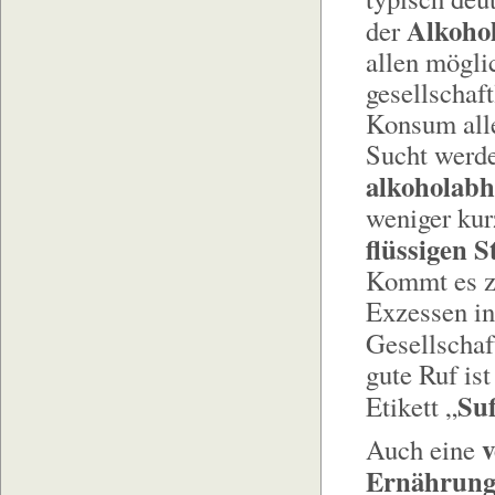
Alkoho
der
allen mögli
gesellschaft
Konsum alle
Sucht werde
alkoholabh
weniger kur
flüssigen S
Kommt es zu
Exzessen in 
Gesellschaf
gute Ruf is
Su
Etikett „
v
Auch eine
Ernährung