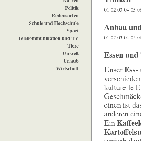
Narren
Politik
01
02
03
04
05
0
Redensarten
Schule und Hochschule
Anbau und
Sport
01
02
03
04
05
0
Telekommunikation und TV
Tiere
Essen und 
Umwelt
Urlaub
Ess-
Unser
Wirtschaft
verschieden
kulturelle 
Geschmäcker
einen ist d
anderen ein
Kaffee
Ein
Kartoffels
typisch deu