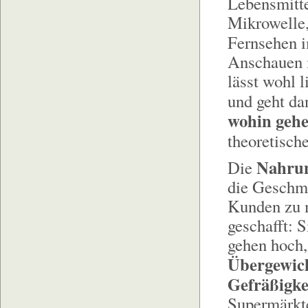
Lebensmitte
Mikrowelle,
Fernsehen 
Anschauen i
lässt wohl l
und geht da
wohin gehe
theoretisch
Nahrun
Die
die Geschma
Kunden zu m
geschafft: 
gehen hoch, 
Übergewic
Gefräßigke
Supermärkte