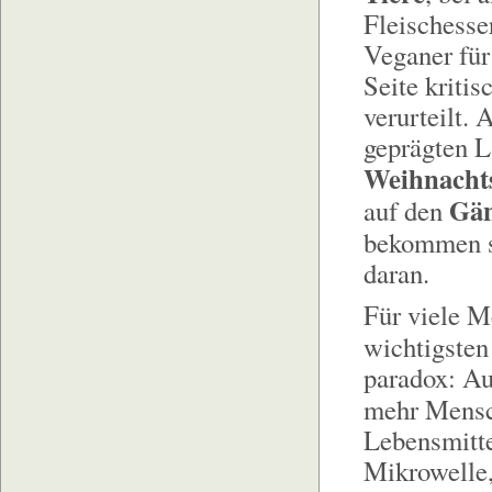
Fleischesse
Veganer für
Seite kriti
verurteilt. 
geprägten L
Weihnachts
Gän
auf den
bekommen 
daran.
Für viele M
wichtigste
paradox: Au
mehr Mens
Lebensmitte
Mikrowelle,