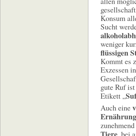
allen mögli
gesellschaft
Konsum alle
Sucht werde
alkoholabh
weniger kur
flüssigen S
Kommt es zu
Exzessen in 
Gesellschaf
gute Ruf is
Su
Etikett „
v
Auch eine
Ernährung
zunehmend 
Tiere
, bei 