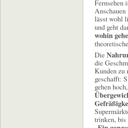
Fernsehen 
Anschauen i
lässt wohl l
und geht da
wohin gehe
theoretisch
Nahrun
Die
die Geschma
Kunden zu m
geschafft: 
gehen hoch, 
Übergewic
Gefräßigke
Supermärkte
trinken, bis
Ein ganze
„