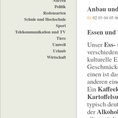
Narren
Politik
Anbau und
Redensarten
01
02
03
04
05
0
Schule und Hochschule
Sport
Essen und 
Telekommunikation und TV
Tiere
Ess-
Unser
Umwelt
verschieden
Urlaub
Wirtschaft
kulturelle 
Geschmäcker
einen ist d
anderen ein
Kaffee
Ein
Kartoffels
typisch deu
Alkoho
der