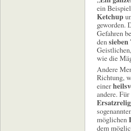
ein Beispie
Ketchup
un
geworden. D
Gefahren b
sieben
den
Geistlichen
wie die Mä
Andere Mens
Richtung, w
heils
einer
andere. Für
Ersatzreli
sogenannten
möglichen
dem möglich