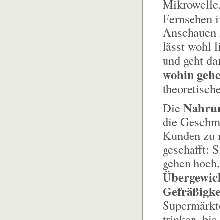
Mikrowelle,
Fernsehen 
Anschauen i
lässt wohl l
und geht da
wohin gehe
theoretisch
Nahrun
Die
die Geschma
Kunden zu m
geschafft: 
gehen hoch, 
Übergewic
Gefräßigke
Supermärkte
trinken, bis