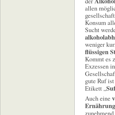
Alkoho
der
allen mögli
gesellschaft
Konsum alle
Sucht werde
alkoholabh
weniger kur
flüssigen S
Kommt es zu
Exzessen in 
Gesellschaf
gute Ruf is
Su
Etikett „
v
Auch eine
Ernährung
zunehmend 