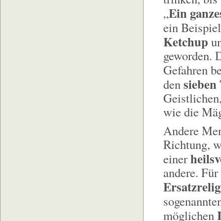
Ein ganze
„
ein Beispie
Ketchup
un
geworden. D
Gefahren b
sieben
den
Geistlichen
wie die Mä
Andere Mens
Richtung, w
heils
einer
andere. Für
Ersatzreli
sogenannten
möglichen