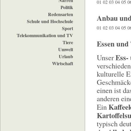
Narren
01
02
03
04
05
0
Politik
Redensarten
Anbau und
Schule und Hochschule
01
02
03
04
05
0
Sport
Telekommunikation und TV
Essen und 
Tiere
Umwelt
Ess-
Unser
Urlaub
Wirtschaft
verschieden
kulturelle 
Geschmäcker
einen ist d
anderen ein
Kaffee
Ein
Kartoffels
typisch deu