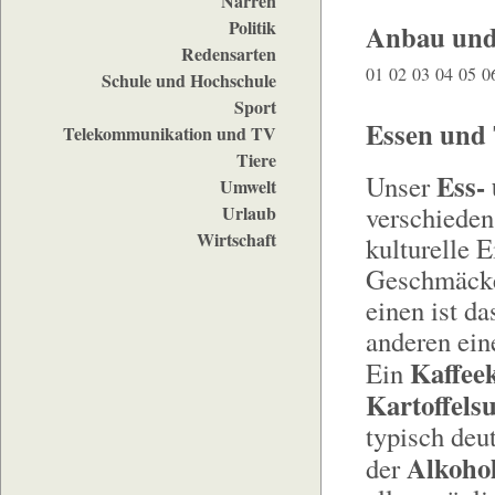
Narren
Politik
Anbau und
Redensarten
01
02
03
04
05
0
Schule und Hochschule
Sport
Essen und 
Telekommunikation und TV
Tiere
Ess-
Unser
Umwelt
verschieden
Urlaub
Wirtschaft
kulturelle 
Geschmäcker
einen ist d
anderen ein
Kaffee
Ein
Kartoffels
typisch deu
Alkoho
der