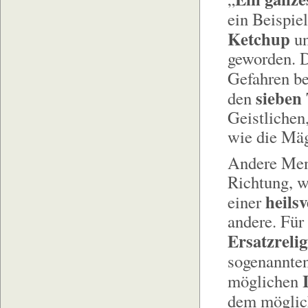
ein Beispie
Ketchup
un
geworden. D
Gefahren b
sieben
den
Geistlichen
wie die Mä
Andere Mens
Richtung, w
heils
einer
andere. Für
Ersatzreli
sogenannten
möglichen
dem möglich