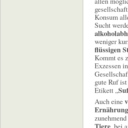
allen mögli
gesellschaft
Konsum alle
Sucht werde
alkoholabh
weniger kur
flüssigen S
Kommt es zu
Exzessen in 
Gesellschaf
gute Ruf is
Su
Etikett „
v
Auch eine
Ernährung
zunehmend 
Tiere
, bei 