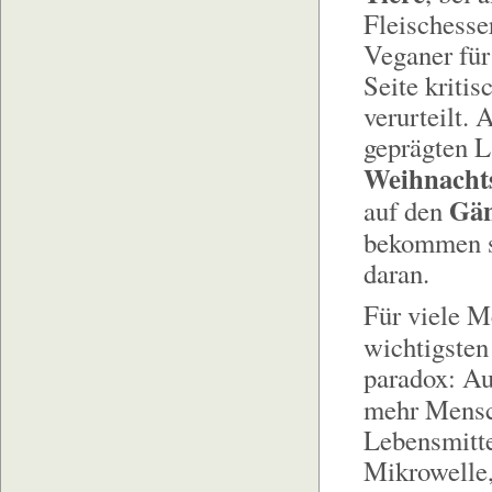
Fleischesse
Veganer für
Seite kriti
verurteilt. 
geprägten L
Weihnachts
Gän
auf den
bekommen 
daran.
Für viele M
wichtigste
paradox: Au
mehr Mens
Lebensmitte
Mikrowelle,