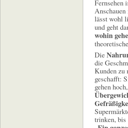
Fernsehen 
Anschauen i
lässt wohl l
und geht da
wohin gehe
theoretisch
Nahrun
Die
die Geschma
Kunden zu m
geschafft: 
gehen hoch, 
Übergewic
Gefräßigke
Supermärkte
trinken, bis
Ein ganze
„