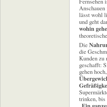
Fernsehen 
Anschauen i
lässt wohl l
und geht da
wohin gehe
theoretisch
Nahrun
Die
die Geschma
Kunden zu m
geschafft: 
gehen hoch, 
Übergewic
Gefräßigke
Supermärkte
trinken, bis
Ein ganze
„