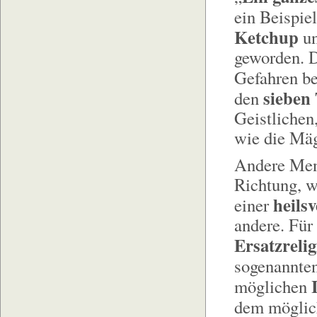
ein Beispie
Ketchup
un
geworden. D
Gefahren b
sieben
den
Geistlichen
wie die Mä
Andere Mens
Richtung, w
heils
einer
andere. Für
Ersatzreli
sogenannten
möglichen
dem möglich