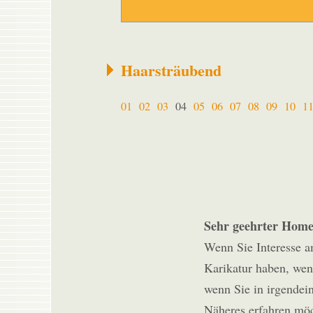
Haarsträubend
01
02
03
04
05
06
07
08
09
10
1
Sehr geehrter Home
Wenn Sie Interesse a
Karikatur haben, wenn
wenn Sie in irgendei
Näheres erfahren möc