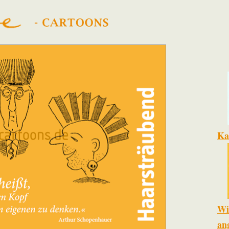
Kar
Wi
an