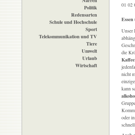
Narren
01
02
Politik
Redensarten
Essen 
Schule und Hochschule
Sport
Unser
Telekommunikation und TV
abhäng
Tiere
Geschm
Umwelt
die Kr
Urlaub
Kaffe
Wirtschaft
jedenfa
nicht 
einzige
kann s
alkoho
Grupp
Kommt 
oder in
schnel
Auch 