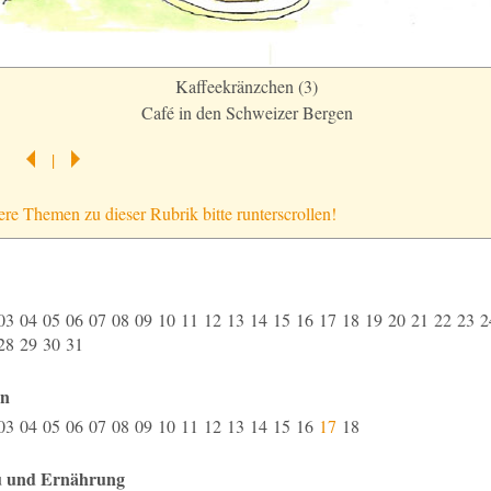
Kaffeekränzchen (3)
Café in den Schweizer Bergen
|
ere Themen zu dieser Rubrik bitte runterscrollen!
03
04
05
06
07
08
09
10
11
12
13
14
15
16
17
18
19
20
21
22
23
28
29
30
31
en
03
04
05
06
07
08
09
10
11
12
13
14
15
16
17
18
 und Ernährung