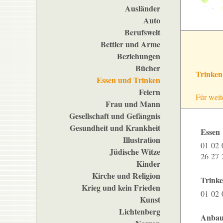
Ausländer
Auto
Berufswelt
Bettler und Arme
Beziehungen
Bücher
Trinken
Essen und Trinken
Feiern
Für weit
Frau und Mann
Gesellschaft und Gefängnis
Gesundheit und Krankheit
Essen
Illustration
01
02
Jüdische Witze
26
27
Kinder
Kirche und Religion
Trink
Krieg und kein Frieden
01
02
Kunst
Lichtenberg
Anbau