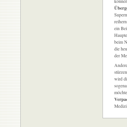
können
Überg
Supermä
reihern
ein Bei
Haupte
beim N
die he
der Me
Andere
stürzen
wird d
sogena
möchte
Verpa
Medizi