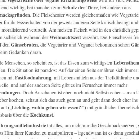
Schutz der Tiere
end wichtig, bei manchen zum
, bei anderen aus
macksgründen
. Die Fleischesser werden gleichermaßen wie Vegetarie
 für ihr Essverhalten von der jeweils anderen Seite kritisch beäugt und
 moralisierend verurteilt. Am meisten Fleisch wird in den christlich gep
Weihnachtszeit
n sicherlich während der
verzehrt. Die Fleischesser fr
Gänsebraten
Gän
uf den
, die Vegetarier und Veganer bekommen schon
 beim Gedanken daran.
Lebensthe
le Menschen, so scheint es, ist das Essen zum wichtigsten
en. Die Situation ist paradox: Auf der einen Seite ernähren sich immer
Fastfoodnahrung
hen mit
, mit Lebensmitteln aus der Tiefkühltruhe un
elle, und auf der anderen Seite gibt es im Fernsehen immer mehr
endungen
. Doch Anschauen ist eben noch nicht Selbstkochen – man lä
ieber kochen, schaut sich das auch gern an und geht dann doch eher ins
Liebling, wohin gehen wir essen?
ant („
“) mit gründlicher theoretisc
Kochkunst
sbasis über die
.
hrungsmittelindustrie
tut alles, um nicht nur die Geschmacksnerven,
as Hirn ihrer Kunden zu manipulieren – irgendwann ist es dann geschaff