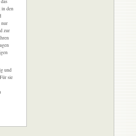
 das
 in den
d
 nur
nd zur
ahren
sagen
ägen
ig und
Für sie
n