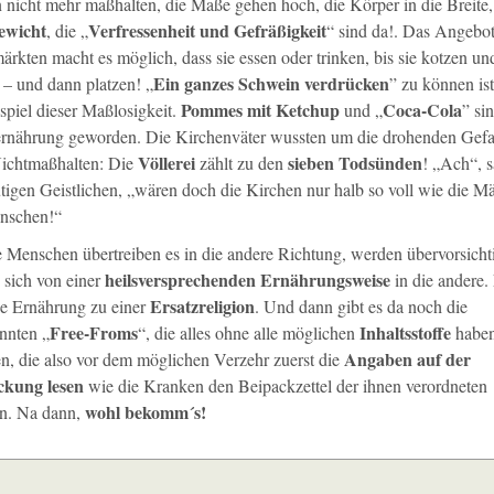
 nicht mehr maßhalten, die Maße gehen hoch, die Körper in die Breite,
ewicht
Verfressenheit und Gefräßigkeit
, die „
“ sind da!. Das Angebot
rkten macht es möglich, dass sie essen oder trinken, bis sie kotzen un
Ein ganzes Schwein verdrücken
 – und dann platzen! „
” zu können ist
Pommes mit Ketchup
Coca-Cola
spiel dieser Maßlosigkeit.
und „
” si
rnährung geworden. Die Kirchenväter wussten um die drohenden Gef
Völlerei
sieben Todsünden
ichtmaßhalten: Die
zählt zu den
! „Ach“, 
utigen Geistlichen, „wären doch die Kirchen nur halb so voll wie die M
nschen!“
 Menschen übertreiben es in die andere Richtung, werden übervorsicht
heilsversprechenden Ernährungsweise
 sich von einer
in die andere. 
Ersatzreligion
ie Ernährung zu einer
. Und dann gibt es da noch die
Free-Froms
Inhaltsstoffe
nnten „
“, die alles ohne alle möglichen
habe
Angaben auf der
n, die also vor dem möglichen Verzehr zuerst die
ckung lesen
wie die Kranken den Beipackzettel der ihnen verordneten
wohl bekomm´s!
n. Na dann,