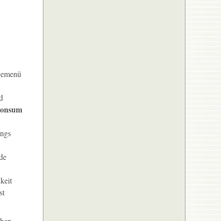
ngemenü
d
konsum
ings
de
keit
st
chen