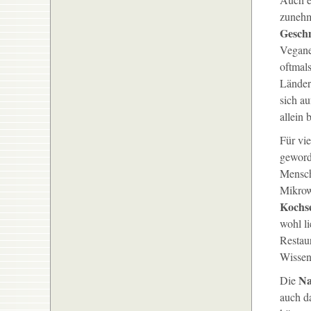
zunehm
Gesch
Veganer
oftmals
Länder
sich a
allein
Für vie
geword
Mensc
Mikrow
Kochs
wohl l
Restaur
Wissen
Na
Die
auch d