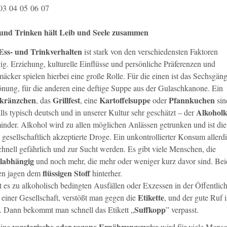
03
04
05
06
07
und Trinken hält Leib und Seele zusammen
Ess- und Trinkverhalten
ist stark von den verschiedensten Faktoren
ig. Erziehung, kulturelle Einflüsse und persönliche Präferenzen und
äcker spielen hierbei eine große Rolle. Für die einen ist das Sechsgä
önung, für die anderen eine deftige Suppe aus der Gulaschkanone. Ein
ekränzchen
Grillfest
Kartoffelsuppe
Pfannkuchen
, das
, eine
oder
sin
Alkohol
lls typisch deutsch und in unserer Kultur sehr geschätzt – der
minder. Alkohol wird zu allen möglichen Anlässen getrunken und ist die
 gesellschaftlich akzeptierte Droge. Ein unkontrollierter Konsum allerd
chnell gefährlich und zur Sucht werden. Es gibt viele Menschen, die
labhängig
und noch mehr, die mehr oder weniger kurz davor sind. Bei
flüssigen Stoff
en jagen dem
hinterher.
es zu alkoholisch bedingten Ausfällen oder Exzessen in der Öffentlich
Etikette
 einer Gesellschaft, verstößt man gegen die
, und der gute Ruf i
Suffkopp
l. Dann bekommt man schnell das Etikett „
” verpasst.
vegetarische oder vegane Ernährungsweise
eine
wird für viele Mens