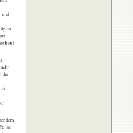
r und
rägten
euen
sehaut
ma
 mehr
d der
sst
her
 sondern
t: Sie